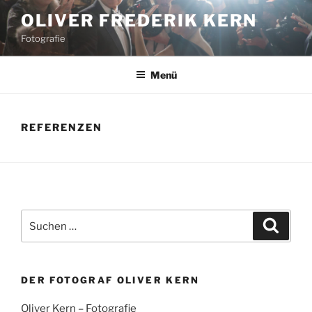
Zum
OLIVER FREDERIK KERN
Inhalt
Fotografie
springen
Menü
REFERENZEN
Suchen
Suche
nach:
DER FOTOGRAF OLIVER KERN
Oliver Kern – Fotografie